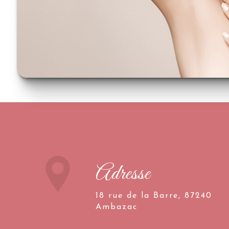
Adresse
18 rue de la Barre, 87240
Ambazac