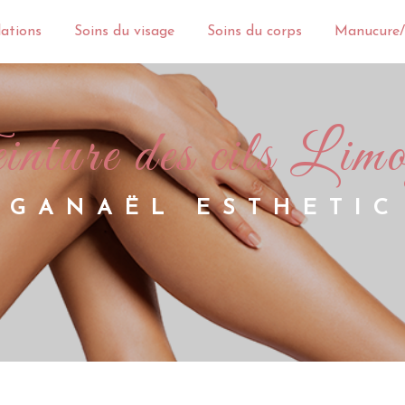
lations
Soins du visage
Soins du corps
Manucure/
teinture des cils Lim
GANAËL ESTHETIC