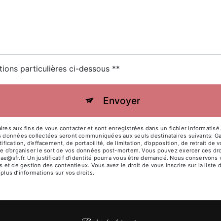
tions particulières ci-dessous **
Envoyer
 aux fins de vous contacter et sont enregistrées dans un fichier informatisé. 
es données collectées seront communiquées aux seuls destinataires suivants: Ga
ification, d’effacement, de portabilité, de limitation, d’opposition, de retrait d
ue d’organiser le sort de vos données post-mortem. Vous pouvez exercer ces droit
ae@sfr.fr. Un justificatif d'identité pourra vous être demandé. Nous conservons
s et de gestion des contentieux. Vous avez le droit de vous inscrire sur la list
r plus d’informations sur vos droits.