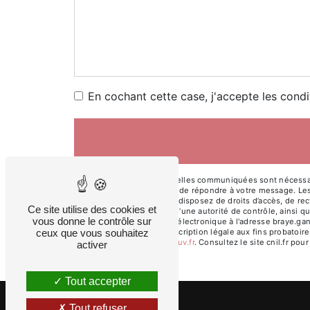
En cochant cette case, j'accepte les condi
** Les données personnelles communiquées sont nécessaires
traitants dans le seul but de répondre à votre message. L
braye.ganae@sfr.fr. Vous disposez de droits d’accès, de rect
Ce site utilise des cookies et
une réclamation auprès d’une autorité de contrôle, ainsi q
vous donne le contrôle sur
Ambazac ou par courrier électronique à l'adresse braye.gan
ceux que vous souhaitez
pendant la durée de prescription légale aux fins probatoire
cette adresse:
Bloctel.gouv.fr
. Consultez le site cnil.fr pou
activer
Tout accepter
Tout refuser