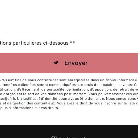
tions particulières ci-dessous **
Envoyer
 aux fins de vous contacter et sont enregistrées dans un fichier informatisé. 
es données collectées seront communiquées aux seuls destinataires suivants: Ga
ification, d’effacement, de portabilité, de limitation, d’opposition, de retrait d
ue d’organiser le sort de vos données post-mortem. Vous pouvez exercer ces droit
ae@sfr.fr. Un justificatif d'identité pourra vous être demandé. Nous conservons
s et de gestion des contentieux. Vous avez le droit de vous inscrire sur la list
r plus d’informations sur vos droits.