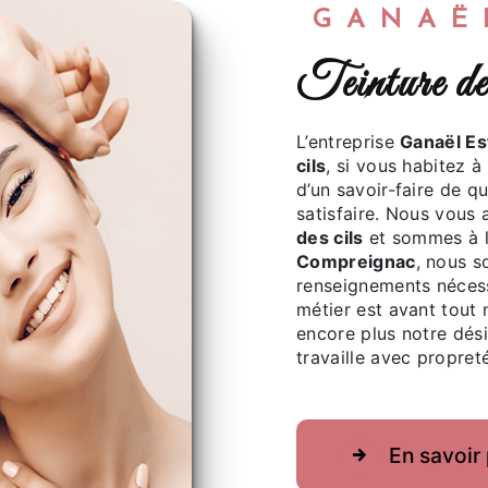
GANA
teinture 
L’entreprise
Ganaël Es
cils
, si vous habitez à
d’un savoir-faire de q
satisfaire. Nous vous
des cils
et sommes à l’
Compreignac
, nous s
renseignements nécess
métier est avant tout 
encore plus notre dési
travaille avec propreté
En savoir 