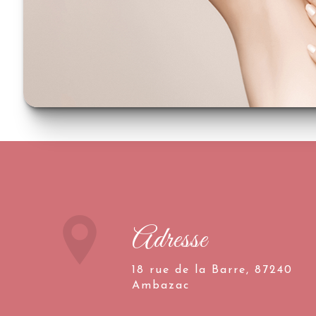
Adresse
18 rue de la Barre, 87240
Ambazac