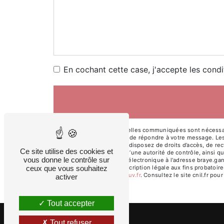
En cochant cette case, j'accepte les condi
** Les données personnelles communiquées sont nécessaires
traitants dans le seul but de répondre à votre message. L
braye.ganae@sfr.fr. Vous disposez de droits d’accès, de rect
Ce site utilise des cookies et
une réclamation auprès d’une autorité de contrôle, ainsi q
vous donne le contrôle sur
Ambazac ou par courrier électronique à l'adresse braye.gan
ceux que vous souhaitez
pendant la durée de prescription légale aux fins probatoire
cette adresse:
Bloctel.gouv.fr
. Consultez le site cnil.fr pou
activer
Tout accepter
Tout refuser