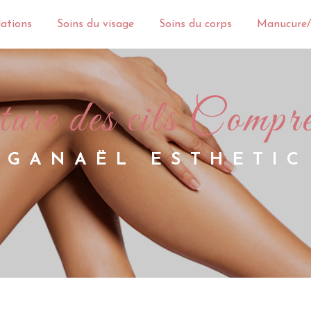
lations
Soins du visage
Soins du corps
Manucure/
inture des cils Compr
GANAËL ESTHETIC