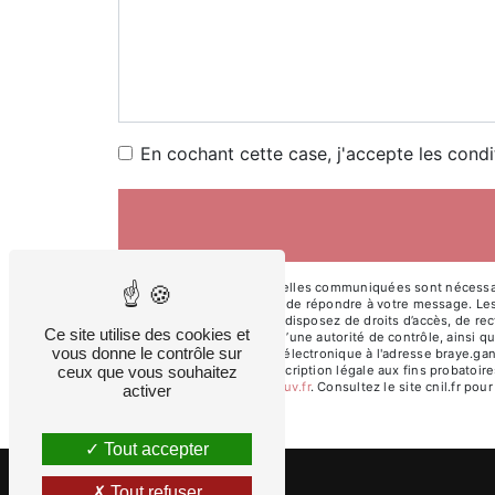
En cochant cette case, j'accepte les condi
** Les données personnelles communiquées sont nécessaires
traitants dans le seul but de répondre à votre message. L
braye.ganae@sfr.fr. Vous disposez de droits d’accès, de rect
Ce site utilise des cookies et
une réclamation auprès d’une autorité de contrôle, ainsi q
vous donne le contrôle sur
Ambazac ou par courrier électronique à l'adresse braye.gan
ceux que vous souhaitez
pendant la durée de prescription légale aux fins probatoire
cette adresse:
Bloctel.gouv.fr
. Consultez le site cnil.fr pou
activer
Tout accepter
Tout refuser