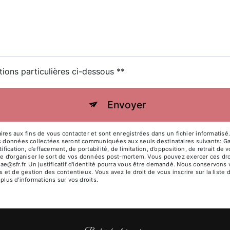
tions particulières ci-dessous **
Envoyer
 aux fins de vous contacter et sont enregistrées dans un fichier informatisé. 
es données collectées seront communiquées aux seuls destinataires suivants: Ga
ification, d’effacement, de portabilité, de limitation, d’opposition, de retrait d
ue d’organiser le sort de vos données post-mortem. Vous pouvez exercer ces droit
ae@sfr.fr. Un justificatif d'identité pourra vous être demandé. Nous conservons
s et de gestion des contentieux. Vous avez le droit de vous inscrire sur la list
r plus d’informations sur vos droits.