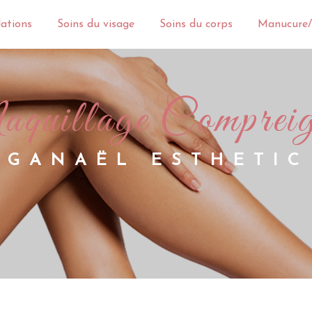
lations
Soins du visage
Soins du corps
Manucure/
maquillage Comprei
GANAËL ESTHETIC