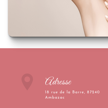
Adresse
18 rue de la Barre, 87240
Ambazac